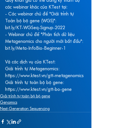
Quý khán giả có thể đăng ký tham dự 
các webinar khác của KTest tại:
- Các webinar chủ đề "Giải trình tự 
Toàn bộ bộ gene (WGS)": 
bit.ly/KT-WGSeq-Signup-2022
- Webinar chủ đề "Phân tích dữ liệu 
Metagenomics cho người mới bắt đầu": 
bit.ly/Meta-InfoBio-Beginner-1
Và các dịch vụ của KTest:
Giải trình tự Metagenomics: 
https://www.ktest.vn/gtt-metagenomics
Giải trình tự toàn bộ bộ gene: 
https://www.ktest.vn/gtt-bo-gene
Giải trình tự toàn bộ bộ gene
Genomics
Next-Generation Sequencing