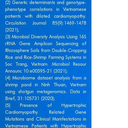
(2) Genetic determinants and genotype-
phenotype correlations in Vietnamese 
patients with dilated cardiomyopathy. 
Circulation Journal 85(9):1469-1478 
(2021);
(3) Microbial Diversity Analysis Using 16S 
rRNA Gene Amplicon Sequencing of 
Rhizosphere Soils from Double-Cropping 
Rice and Rice-Shrimp Farming Systems in 
Soc Trang, Vietnam. Microbiol Resour 
Announc 10:e00595-21 (2021);
(4) Microbiome dataset analysis from a 
shrimp pond in Ninh Thuan, Vietnam 
using shotgun metagenomics. Data in 
Brief, 31:105731 (2020);
(5) Presence of Hypertrophic 
Cardiomyopathy Related Gene 
Mutations and Clinical Manifestations in 
Vietnamese Patients with Hypertrophic 