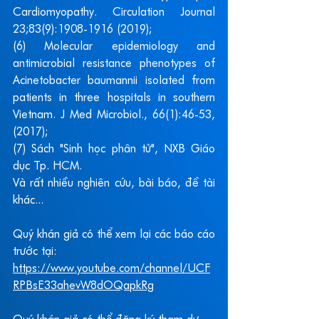
Cardiomyopathy. Circulation Journal 
23;83(9):1908-1916 (2019);
(6) Molecular epidemiology and 
antimicrobial resistance phenotypes of 
Acinetobacter baumannii isolated from 
patients in three hospitals in southern 
Vietnam. J Med Microbiol., 66(1):46-53, 
(2017);
(7) Sách "Sinh học phân tử", NXB Giáo 
dục Tp. HCM.
Và rất nhiều nghiên cứu, bài báo, đề tài 
khác...
Quý khán giả có thể xem lại các báo cáo 
trước tại:
https://www.youtube.com/channel/UCF
RPBsE33ahevW8dOQapkRg