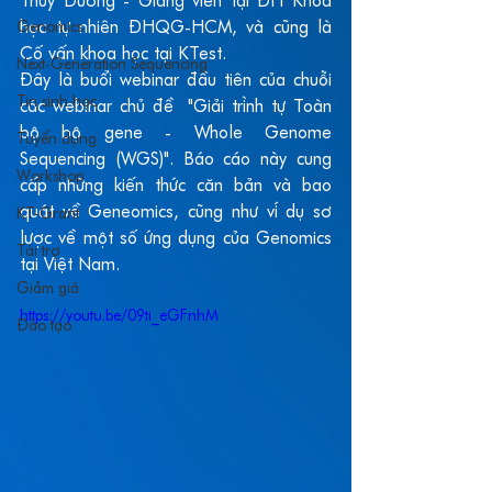
Thùy Dương - Giảng viên tại ĐH Khoa 
Genomics
học tự nhiên ĐHQG-HCM, và cũng là 
Cố vấn khoa học tại KTest.
Next-Generation Sequencing
Đây là buổi webinar đầu tiên của chuỗi 
Tin sinh học
các webinar chủ đề  "Giải trình tự Toàn 
bộ bộ gene - Whole Genome 
Tuyển dụng
Sequencing (WGS)". Báo cáo này cung 
Workshop
cấp những kiến thức căn bản và bao 
quát về Geneomics, cũng như ví dụ sơ 
KT-Grant
lược về một số ứng dụng của Genomics 
Tài trợ
tại Việt Nam.
Giảm giá
https://youtu.be/09ti_eGFnhM
Đào tạo