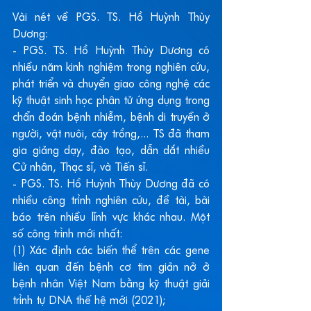
Vài nét về PGS. TS. Hồ Huỳnh Thùy 
Dương:
- PGS. TS. Hồ Huỳnh Thùy Dương có 
nhiều năm kinh nghiệm trong nghiên cứu, 
phát triển và chuyển giao công nghệ các 
kỹ thuật sinh học phân tử ứng dụng trong 
chẩn đoán bệnh nhiễm, bệnh di truyền ở 
người, vật nuôi, cây trồng,... TS đã tham 
gia giảng dạy, đào tạo, dẫn dắt nhiều 
Cử nhân, Thạc sĩ, và Tiến sĩ.
- PGS. TS. Hồ Huỳnh Thùy Dương đã có 
nhiều công trình nghiên cứu, đề tài, bài 
báo trên nhiều lĩnh vực khác nhau. Một 
số công trình mới nhất:
(1) Xác định các biến thể trên các gene 
liên quan đến bệnh cơ tim giản nở ở 
bệnh nhân Việt Nam bằng kỹ thuật giải 
trình tự DNA thế hệ mới (2021);