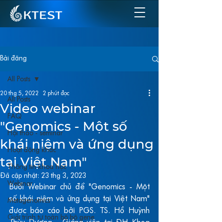
Bài đăng
All Posts
20 thg 5, 2022
2 phút đọc
All Posts
Video webinar
FAQ
"Genomics - Một số
Hội thảo - seminar
khái niệm và ứng dụng
Hoạt động khác
tại Việt Nam"
Thông tin khoa học
Đã cập nhật:
23 thg 3, 2023
Webinar
Buổi Webinar chủ đề "Genomics - Một 
số khái niệm và ứng dụng tại Việt Nam" 
Metagenomics
được báo cáo bởi PGS. TS. Hồ Huỳnh 
Giải trình tự toàn bộ bộ gene