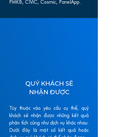
PMKB, CIViC, Cosmic, PanelApp.
QUÝ KHÁCH SẼ
NHẬN ĐƯỢC
​Tùy thuộc vào yêu cầu cụ thể, quý
khách sẽ nhận được những kết quả
phân tích cũng như dịch vụ khác nhau.
Dưới đây là một số kết quả hoặc