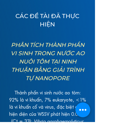
CÁC ĐỀ TÀI ĐÃ THỰC
HIỆN
PHÂN TÍCH THÀNH PHẦN
VI SINH TRONG NƯỚC AO
NUÔI TÔM TẠI NINH
THUẬN BẰNG GIẢI TRÌNH
TỰ NANOPORE
Thành phần vi sinh nước ao tôm:
92% là vi khuẩn, 7% eukaryote, <1%
là vi khuẩn cổ và virus, đặc biệt có sự
hiện diện của WSSV phát hiện 0.01%,
(Ct = 33);
Vibrio parahaemolyticus
:
0.03%. Nghiên cứu cũng xác định sự