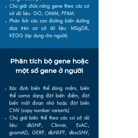
Chú giải chức năng gene theo các cơ
sở dữ liệu: GO, OMIM, PFAM.
Phân tích các con đường biến dưỡng
dựa trên cơ sở dữ liệu: MSigDB,
KEGG (áp dụng cho người).
Phân tích bộ gene hoặc
một số gene ở người
Xác định biến thể dòng mầm, biến
thể soma dạng đột biến điểm, đột
biến mất đoạn nhỏ hoặc đột biến
CNV (copy number variants).
Chú giải biến thể theo các cơ sở dữ
liệu: dbSNP, Clinvar, ExAC,
gnomAD, GERP, dbNSFP, dbscSNV,