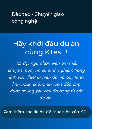
Đào tạo - Chuyển giao
công nghệ
Hãy khởi đầu dự án
cùng KTest !
Với đội ngũ nhân viên am hiểu
chuyên môn, nhiều kinh nghiệm trong
lĩnh vực, thiết bị hiện đại và quy trình
linh hoạt, chúng tôi luôn đáp ứng
được những yêu cầu đa dạng từ các
dự án.
Xem thêm các dự án đã thực hiện của KTest