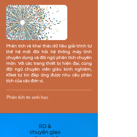
Phân tích và khai thác dữ liệu giải trình tự
thế hệ mới đòi hỏi hệ thống máy tính
chuyên dụng và đội ngũ phân tích chuyên
môn. Với các trang thiết bị hiện đại, cùng
đội ngũ chuyên viên giàu kinh nghiệm,
KTest tự tin đáp ứng được nhu cầu phân
tích của các đơn vị.
Phân tích tin sinh học
RD &
chuyển giao