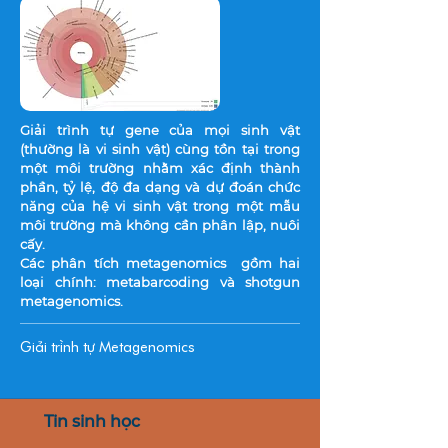
Giải trình tự gene của mọi sinh vật
(thường là vi sinh vật) cùng tồn tại trong
một môi trường nhằm xác định thành
phần, tỷ lệ, độ đa dạng và dự đoán chức
năng của hệ vi sinh vật trong một mẫu
môi trường mà không cần phân lập, nuôi
cấy.
Các phân tích metagenomics gồm hai
loại chính: metabarcoding và shotgun
metagenomics.
Giải trình tự Metagenomics
Tin sinh học