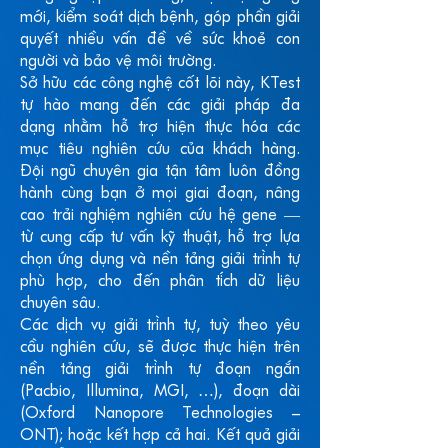
mới, kiểm soát dịch bệnh, góp phần giải
quyết nhiều vấn đề về sức khoẻ con
người và bảo vệ môi trường.
Sở hữu các công nghệ cốt lõi này, KTest
tự hào mang đến các giải pháp đa
dạng nhằm hỗ trợ hiện thực hóa các
mục tiêu nghiên cứu của khách hàng.
Đội ngũ chuyên gia tận tâm luôn đồng
hành cùng bạn ở mọi giai đoạn, nâng
cao trải nghiệm nghiên cứu hệ gene —
từ cung cấp tư vấn kỹ thuật, hỗ trợ lựa
chọn ứng dụng và nền tảng giải trình tự
phù hợp, cho đến phân tích dữ liệu
chuyên sâu.
Các dịch vụ giải trình tự, tuỳ theo yêu
cầu nghiên cứu, sẽ được thực hiện trên
nền tảng giải trình tự đoạn ngắn
(Pacbio, Illumina, MGI, …), đoạn dài
(Oxford Nanopore Technologies –
ONT); hoặc kết hợp cả hai. Kết quả giải