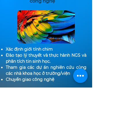
công nghệ
Xác định giới tính chim
Đào tạo lý thuyết và thực hành NGS và
phân tích tin sinh học.
Tham gia các dự án nghiên cứu cùng
các nhà khoa học ở trường/viện
Chuyển giao công nghệ
Xác định giới tính chim
Đào tạo