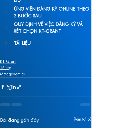
DỰ
ỨNG VIÊN ĐĂNG KÝ ONLINE THEO 
2 BƯỚC SAU
QUY ĐỊNH VỀ VIỆC ĐĂNG KÝ VÀ 
XÉT CHỌN KT-GRANT
TÀI LIỆU
KT-Grant
Tài trợ
Metagenomics
Xem tất cả
Bài đăng gần đây