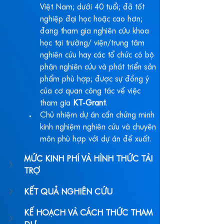
Việt Nam; dưới 40 tuổi; đã tốt 
nghiệp đại học hoặc cao hơn; 
đang tham gia nghiên cứu khoa 
học tại trường/ viện/trung tâm 
nghiên cứu hay các tổ chức có bộ 
phận nghiên cứu và phát triển sản 
phẩm phù hợp; được sự đồng ý 
của cơ quan công tác về việc 
tham gia 
KT-Grant
.
Chủ nhiệm dự án cần chứng minh 
kinh nghiệm nghiên cứu và chuyên 
môn phù hợp với dự án đề xuất.
MỨC KINH PHÍ VÀ HÌNH THỨC TÀI 
TRỢ
KẾT QUẢ NGHIÊN CỨU
KẾ HOẠCH VÀ CÁCH THỨC THAM 