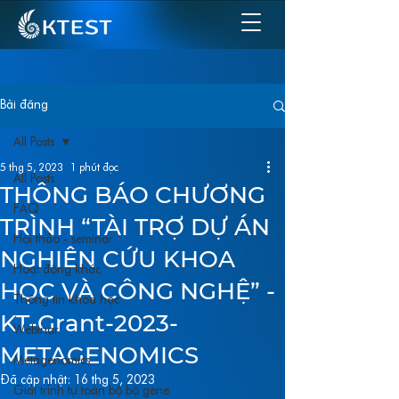
Bài đăng
All Posts
5 thg 5, 2023
1 phút đọc
All Posts
THÔNG BÁO CHƯƠNG
FAQ
TRÌNH “TÀI TRỢ DỰ ÁN
Hội thảo - seminar
NGHIÊN CỨU KHOA
Hoạt động khác
HỌC VÀ CÔNG NGHỆ” -
Thông tin khoa học
KT-Grant-2023-
Webinar
METAGENOMICS
Metagenomics
Đã cập nhật:
16 thg 5, 2023
Giải trình tự toàn bộ bộ gene