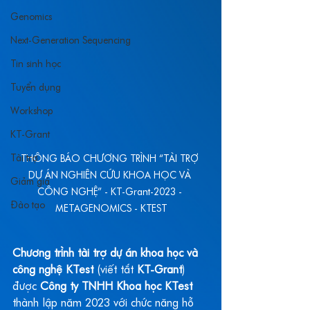
Genomics
Next-Generation Sequencing
Tin sinh học
Tuyển dụng
Workshop
KT-Grant
Tài trợ
THÔNG BÁO CHƯƠNG TRÌNH “TÀI TRỢ 
DỰ ÁN NGHIÊN CỨU KHOA HỌC VÀ 
Giảm giá
CÔNG NGHỆ” - KT-Grant-2023 - 
Đào tạo
METAGENOMICS - KTEST
Chương trình tài trợ dự án khoa học và 
công nghệ KTest
 (viết tắt 
KT-Grant
) 
được 
Công ty TNHH Khoa học KTest
thành lập năm 2023 với chức năng hỗ 