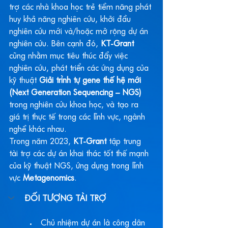
trợ các nhà khoa học trẻ tiềm năng phát 
huy khả năng nghiên cứu, khởi đầu 
nghiên cứu mới và/hoặc mở rộng dự án 
nghiên cứu. Bên cạnh đó, 
KT-Grant
cũng nhằm mục tiêu thúc đẩy việc 
nghiên cứu, phát triển các ứng dụng của 
kỹ thuật 
Giải trình tự gene thế hệ mới 
(Next Generation Sequencing – NGS)
trong nghiên cứu khoa học, và tạo ra 
giá trị thực tế trong các lĩnh vực, ngành 
nghề khác nhau.
Trong năm 2023, 
KT-Grant 
tập trung 
tài trợ các dự án khai thác tốt thế mạnh 
của kỹ thuật NGS, ứng dụng trong lĩnh 
vực 
Metagenomics
.
ĐỐI TƯỢNG TÀI TRỢ
Chủ nhiệm dự án là công dân 