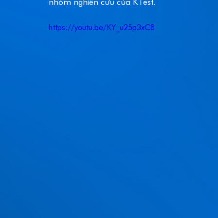
nhóm nghiên cứu của KTest.  
https://youtu.be/KY_u25p3xC8