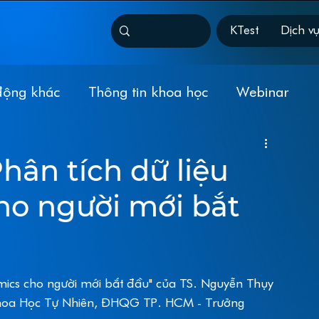
KTest
Dịch v
động khác
Thông tin khoa học
Webinar
ne
Genomics
Next-Generation Sequencing
hân tích dữ liệu
o người mới bắt
KT-Grant
Tài trợ
Giảm giá
Đào tạo
mics cho người mới bắt đầu" của TS. Nguyễn Thụy 
Khoa Học Tự Nhiên, ĐHQG TP. HCM - Trưởng 