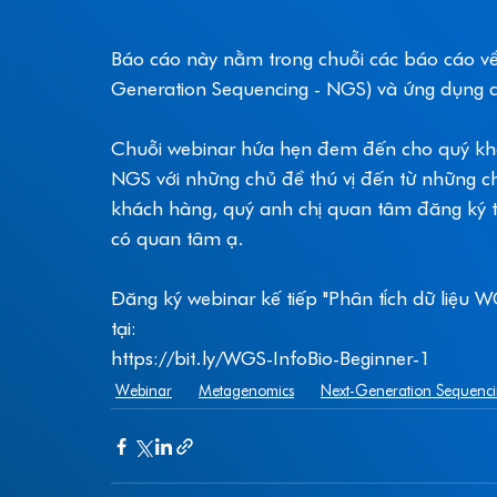
Báo cáo này nằm trong chuỗi các báo cáo về 
Generation Sequencing - NGS) và ứng dụng do
Chuỗi webinar hứa hẹn đem đến cho quý khá
NGS với những chủ đề thú vị đến từ những chu
khách hàng, quý anh chị quan tâm đăng ký 
có quan tâm ạ.  
Đăng ký webinar kế tiếp "Phân tích dữ liệu 
tại: 
https://bit.ly/WGS-InfoBio-Beginner-1
Webinar
Metagenomics
Next-Generation Sequenc