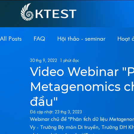
All Posts
FAQ
Hội thảo - seminar
Hoạt 
30 thg 9, 2022
1 phút đọc
Metagenomics
Giải trình tự toàn bộ bộ ge
Video Webinar "P
Metagenomics ch
Tin sinh học
Tuyển dụng
Workshop
đầu"
Đã cập nhật:
23 thg 3, 2023
Webinar chủ đề "Phân tích dữ liệu Metageno
Vy - Trưởng Bộ môn Di truyền, Trường ĐH 