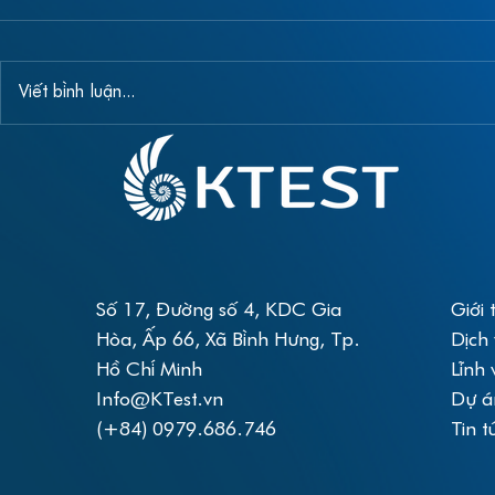
Viết bình luận...
CHƯƠNG TRÌNH KHUYẾN
Chương trì
MÃI “Giải trình tự gene thế
“Giải trình
hệ mới trong tầm tay”
2023”
Số 17, Đường số 4, KDC Gia
Giới 
Hòa, Ấp 66, Xã Bình Hưng, Tp.
Dịch
Hồ Chí Minh
Lĩnh 
Info@KTest.vn
Dự á
(+84) 0979.686.746
Tin t