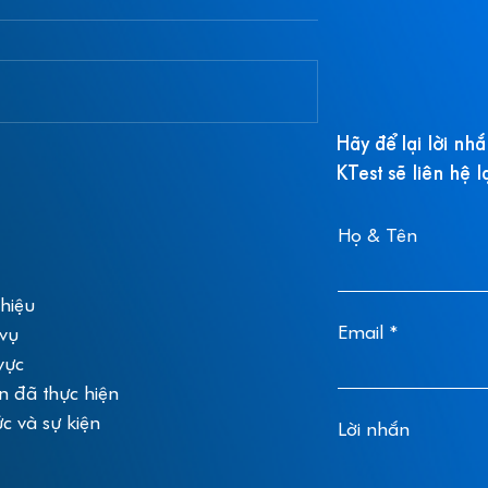
Hãy để lại lời nh
nh giảm giá
THÔNG BÁO CHƯƠNG
KTest sẽ liên hệ l
 tự cùng KTest
TRÌNH “TÀI TRỢ DỰ ÁN
NGHIÊN CỨU KHOA HỌ
VÀ CÔNG NGHỆ” - KT-
Họ & Tên
Grant-2023-
METAGENOMICS
thiệu
Email
 vụ
vực
n đã thực hiện
ức và sự kiện
Lời nhắn