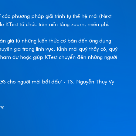
các phương pháp giải trình tự thế hệ mới (Next 
 KTest tổ chức trên nền tảng zoom, miễn phí.   
n giả từ những kiến thức cơ bản đến ứng dụng 
yên gia trong lĩnh vực. Kính mời quý thầy cô, quý 
tham dự hoặc giúp KTest chuyển đến những người 
WGS cho người mới bắt đầu" - TS. Nguyễn Thụy Vy 
ing