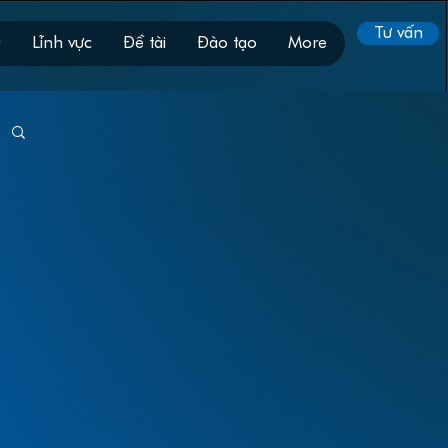
Tư vấn
ụ
Lĩnh vực
Đề tài
Đào tạo
More