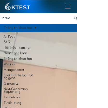
Tin tức
Thông tin khoa học
All Posts
FAQ
Hội thảo - seminar
Hoạt động khác
Thông tin khoa học
Webinar
Metagenomics
Giải trình tự toàn bộ
bộ gene
Genomics
Next-Generation
Sequencing
Tin sinh học
Tuyển dụng