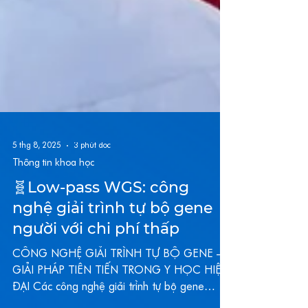
5 thg 8, 2025
3 phút đọc
Thông tin khoa học
🧬Low-pass WGS: công
nghệ giải trình tự bộ gene
người với chi phí thấp
CÔNG NGHỆ GIẢI TRÌNH TỰ BỘ GENE –
GIẢI PHÁP TIÊN TIẾN TRONG Y HỌC HIỆN
ĐẠI Các công nghệ giải trình tự bộ gene