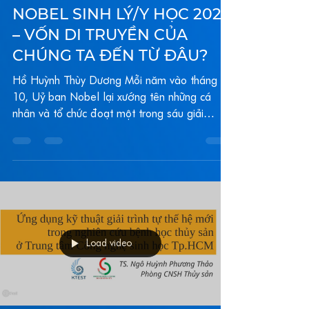
Thông tin khoa học
NOBEL SINH LÝ/Y HỌC 2022
– VỐN DI TRUYỀN CỦA
CHÚNG TA ĐẾN TỪ ĐÂU?
Hồ Huỳnh Thùy Dương Mỗi năm vào tháng
10, Uỷ ban Nobel lại xướng tên những cá
nhân và tổ chức đoạt một trong sáu giải
Nobel Sinh lý/Y học...
Load video