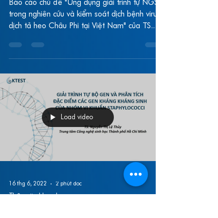
dịch tả heo Châu Phi ở VN
Báo cáo chủ đề "Ứng dụng giải trình tự NGS
trong nghiên cứu và kiểm soát dịch bệnh virus
dịch tả heo Châu Phi tại Việt Nam" của TS....
Load video
16 thg 6, 2022
2 phút đọc
Thông tin khoa học