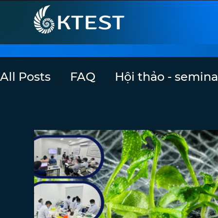
All Posts
FAQ
Hội thảo - semina
Metagenomics
Giải trình tự t
Tin sinh học
Tuyển dụng
Wo