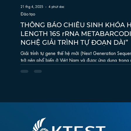
21 thg 4, 2025
4 phút đọc
Đào tạo
THÔNG BÁO CHIÊU SINH KHÓA H
LENGTH 16S rRNA METABARCOD
NGHỆ GIẢI TRÌNH TỰ ĐOẠN DÀI”
Giải trình tự gene thế hệ mới (Next Generation Sequencing –
trở nên phổ biến ở Việt Nam và được ứng dụng trong nh