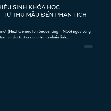
IÊU SINH KHÓA HỌC
– TỪ THU MẪU ĐẾN PHÂN TÍCH
ới (Next Generation Sequencing – NGS) ngày càng
Nam và được ứng dụng trong nhiều lĩnh...