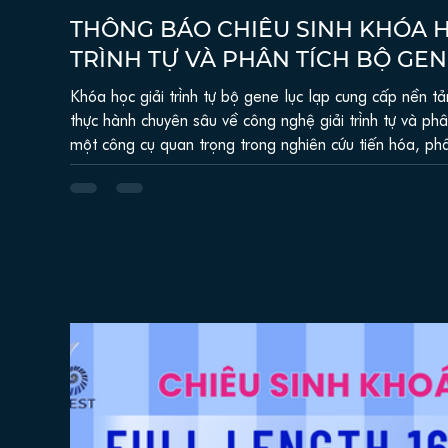
THÔNG BÁO CHIÊU SINH KHÓA H
TRÌNH TỰ VÀ PHÂN TÍCH BỘ GEN
Khóa học giải trình tự bộ gene lục lạp cung cấp nền tả
thực hành chuyên sâu về công nghệ giải trình tự và ph
một công cụ quan trọng trong nghiên cứu tiến hóa, phân
học phân tử thực vật.