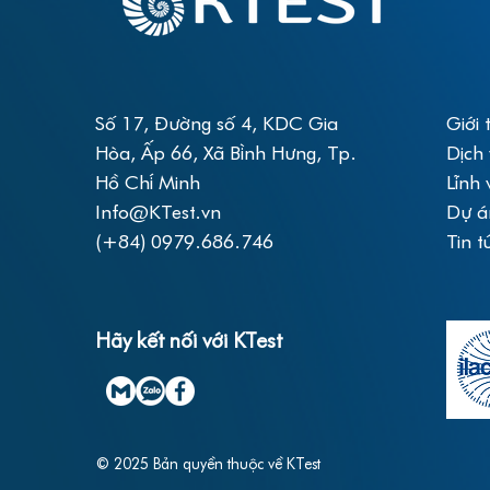
Số 17, Đường số 4, KDC Gia
Giới 
Hòa, Ấp 66, Xã Bình Hưng, Tp.
Dịch
Hồ Chí Minh
Lĩnh 
Info@KTest.vn
Dự á
(+84) 0979.686.746
Tin t
Hãy kết nối với KTest
© 2025 Bản quyền thuộc về KTest