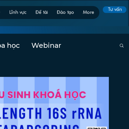
Tư vấn
ụ
Lĩnh vực
Đề tài
Đào tạo
More
oa học
Webinar
Generation Sequencing
 giá
Đào tạo