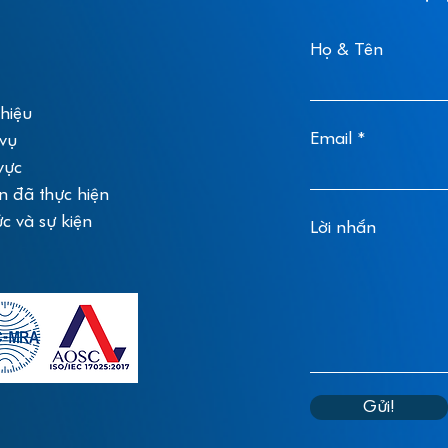
Họ & Tên
thiệu
Email
 vụ
vực
n đã thực hiện
ức và sự kiện
Lời nhắn
Gửi!