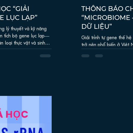
ỌC “GIẢI
THÔNG BÁO CH
E LỤC LẠP”
“MICROBIOME 
DỮ LIỆU”
ng lý thuyết và kỹ năng
ân tích bộ gene lục lạp—
Giải trình tự gene thế hệ m
 loại thực vật và sinh
trở nên phổ biến ở Việt 