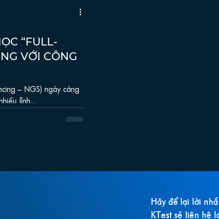
ỌC “FULL-
ING VỚI CÔNG
 NGS) ngày càng
iều lĩnh...
Hãy để lại lời nh
KTest sẽ liên hệ l