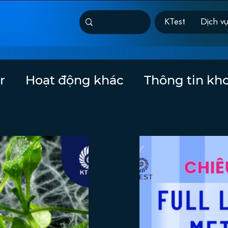
KTest
Dịch v
r
Hoạt động khác
Thông tin kh
oàn bộ bộ gene
Genomics
Next-
rkshop
KT-Grant
Tài trợ
Giảm