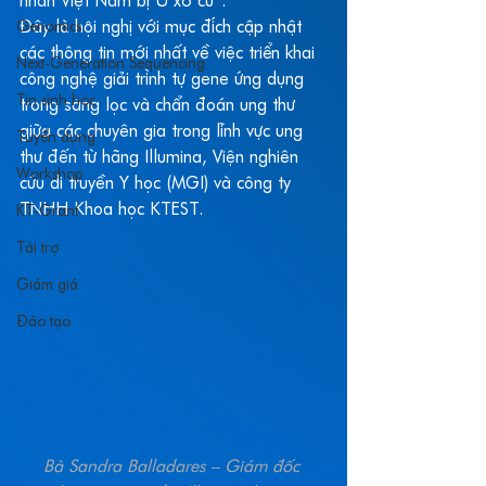
nhân Việt Nam bị U xơ củ”.
Genomics
Đây là hội nghị với mục đích cập nhật 
các thông tin mới nhất về việc triển khai 
Next-Generation Sequencing
công nghệ giải trình tự gene ứng dụng 
Tin sinh học
trong sàng lọc và chẩn đoán ung thư 
giữa các chuyên gia trong lĩnh vực ung 
Tuyển dụng
thư đến từ hãng Illumina, Viện nghiên 
Workshop
cứu di truyền Y học (MGI) và công ty 
TNHH Khoa học KTEST.
KT-Grant
Tài trợ
Giảm giá
Đào tạo
Bà Sandra Balladares – Giám đốc 