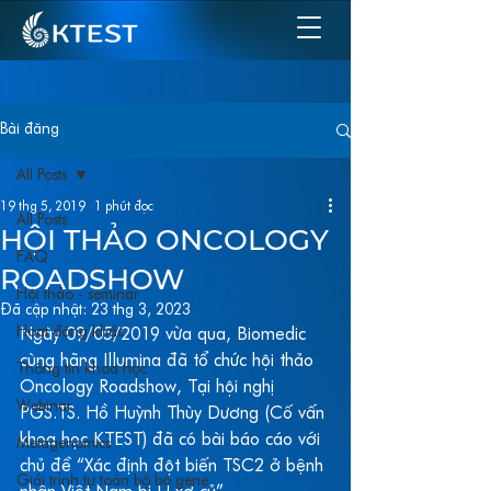
Bài đăng
All Posts
19 thg 5, 2019
1 phút đọc
All Posts
HỘI THẢO ONCOLOGY
FAQ
ROADSHOW
Hội thảo - seminar
Đã cập nhật:
23 thg 3, 2023
Hoạt động khác
Ngày 09/05/2019 vừa qua, Biomedic 
cùng hãng Illumina đã tổ chức hội thảo 
Thông tin khoa học
Oncology Roadshow, Tại hội nghị  
Webinar
PGS.TS. Hồ Huỳnh Thùy Dương (Cố vấn 
khoa học KTEST) đã có bài báo cáo với 
Metagenomics
chủ đề “Xác định đột biến TSC2 ở bệnh 
Giải trình tự toàn bộ bộ gene