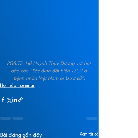
PGS.TS. Hồ Huỳnh Thùy Dương với bài 
báo cáo “Xác định đột biến TSC2 ở 
bệnh nhân Việt Nam bị U xơ củ”.
Hội thảo - seminar
Xem tất cả
Bài đăng gần đây