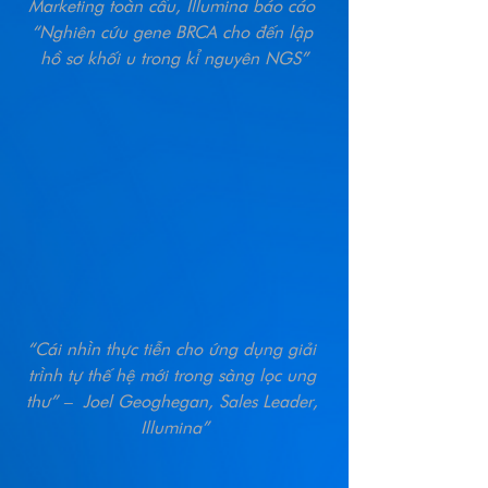
Marketing toàn cầu, Illumina báo cáo 
“Nghiên cứu gene BRCA cho đến lập 
hồ sơ khối u trong kỉ nguyên NGS”
“Cái nhìn thực tiễn cho ứng dụng giải 
trình tự thế hệ mới trong sàng lọc ung 
thư” –  Joel Geoghegan, Sales Leader, 
Illumina”