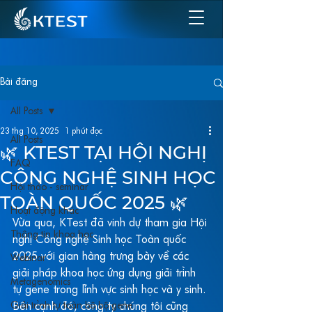
Bài đăng
All Posts
23 thg 10, 2025
1 phút đọc
All Posts
🌿 KTEST TẠI HỘI NGHỊ
FAQ
CÔNG NGHỆ SINH HỌC
Hội thảo - seminar
TOÀN QUỐC 2025 🌿
Hoạt động khác
Vừa qua, KTest đã vinh dự tham gia Hội 
Thông tin khoa học
nghị Công nghệ Sinh học Toàn quốc 
2025 với gian hàng trưng bày về các 
Webinar
giải pháp khoa học ứng dụng giải trình 
Metagenomics
tự gene trong lĩnh vực sinh học và y sinh. 
Giải trình tự toàn bộ bộ gene
Bên cạnh đó, công ty chúng tôi cũng 