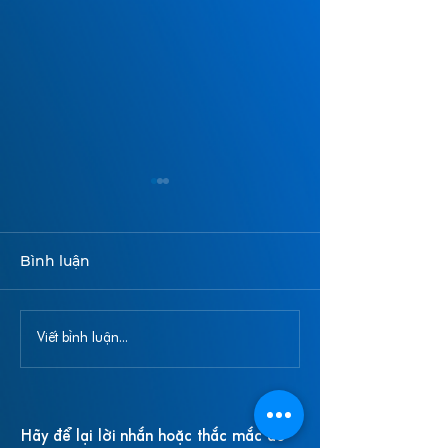
Bình luận
CÂU HỎI THƯỜNG
CÂU HỎI THƯ
Viết bình luận...
GẶP - METAGENOMICS
GẶP - GIẢI TR
BỘ GENE (WG
Hãy để lại lời nhắn hoặc thắc mắc để