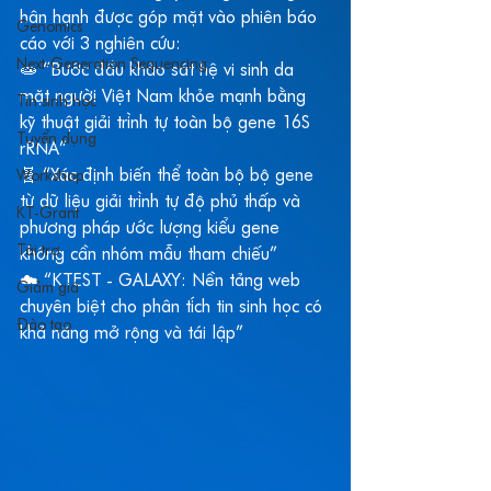
hân hạnh được góp mặt vào phiên báo 
Genomics
cáo với 3 nghiên cứu:
Next-Generation Sequencing
🧫 “Bước đầu khảo sát hệ vi sinh da 
mặt người Việt Nam khỏe mạnh bằng 
Tin sinh học
kỹ thuật giải trình tự toàn bộ gene 16S 
Tuyển dụng
rRNA”
🧬 “Xác định biến thể toàn bộ bộ gene 
Workshop
từ dữ liệu giải trình tự độ phủ thấp và 
KT-Grant
phương pháp ước lượng kiểu gene 
Tài trợ
không cần nhóm mẫu tham chiếu”
☁️ “KTEST - GALAXY: Nền tảng web 
Giảm giá
chuyên biệt cho phân tích tin sinh học có 
Đào tạo
khả năng mở rộng và tái lập”