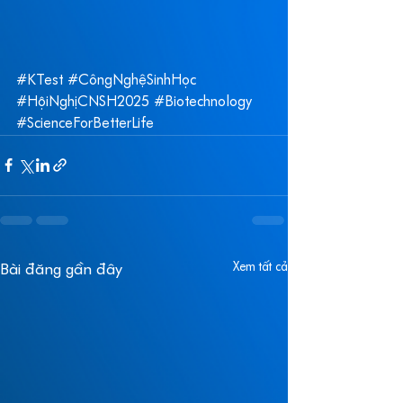
#KTest
#CôngNghệSinhHọc
#HộiNghịCNSH2025
#Biotechnology
#ScienceForBetterLife
Xem tất cả
Bài đăng gần đây